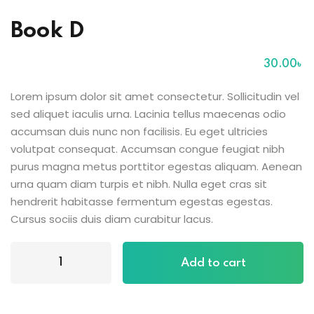
Sign up
Book D
Already have an account?
Sign in
30
.00
৳
Lorem ipsum dolor sit amet consectetur. Sollicitudin vel
ingin
sed aliquet iaculis urna. Lacinia tellus maecenas odio
accumsan duis nunc non facilisis. Eu eget ultricies
volutpat consequat. Accumsan congue feugiat nibh
purus magna metus porttitor egestas aliquam. Aenean
urna quam diam turpis et nibh. Nulla eget cras sit
hendrerit habitasse fermentum egestas egestas.
Cursus sociis duis diam curabitur lacus.
Add to cart